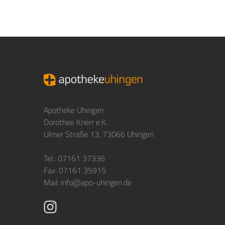
Apotheke Uhingen
Dorothee Knerr e.K.
Ulmer Straße 13, 73066 Uhingen
Tel.: 07161 37336
Fax: 07161 35915
Mail:
info@apo-uhingen.de